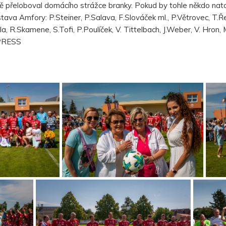
 přeloboval domácího strážce branky. Pokud by tohle někdo natočil
stava Amfory: P.Steiner, P.Salava, F.Slováček ml., P.Větrovec, T.Ře
a, R.Skamene, S.Tofi, P.Poulíček, V. Tittelbach, J.Weber, V. Hron, 
 PRESS