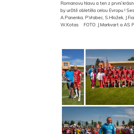
Romanovu hlavu a ten z první krásně
by určitě obletěla celou Evropu ! Se
A.Panenka, P.Vrabec, S.Hložek, J.Fial
W.Kotas FOTO: J.Markvart a AS