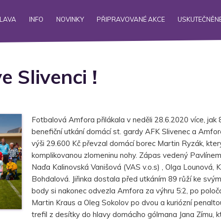
ALAVA
INFO
NOVINKY
PŘIPRAVOVANÉ AKCE
USKUTEČNĚNÉ
e Slivenci !
Fotbalová Amfora přilákala v neděli 28.6.2020 více, jak 8
benefiční utkání domácí st. gardy AFK Slivenec a Amfor
výši 29.600 Kč převzal domácí borec Martin Ryzák, kter
komplikovanou zlomeninu nohy. Zápas vedený Pavlínem J
Naďa Kalinovská Vanišová (VAS v.o.s) , Olga Lounová, Ka
Bohdalová. Jiřinka dostala před utkáním 89 růží ke sv
body si nakonec odvezla Amfora za výhru 5:2, po poloča
Martin Kraus a Oleg Sokolov po dvou a kuriózní penal
trefil z desítky do hlavy domácího gólmana Jana Zímu, kt