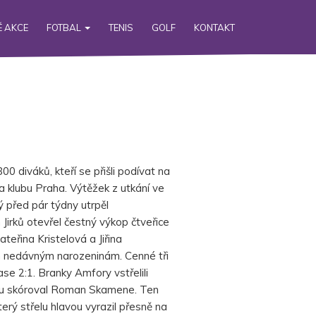
 AKCE
FOTBAL
TENIS
GOLF
KONTAKT
00 diváků, kteří se přišli podívat na
a klubu Praha. Výtěžek z utkání ve
ý před pár týdny utrpěl
irků otevřel čestný výkop čtveřice
teřina Kristelová a Jiřina
ým nedávným narozeninám. Cenné tři
se 2:1. Branky Amfory vstřelili
tou skóroval Roman Skamene. Ten
erý střelu hlavou vyrazil přesně na