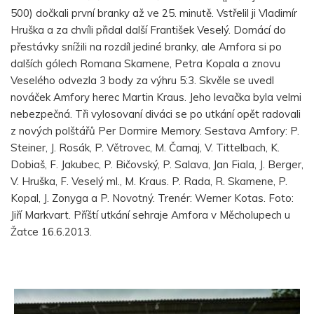
500) dočkali první branky až ve 25. minutě. Vstřelil ji Vladimír
Hruška a za chvíli přidal další František Veselý. Domácí do
přestávky snížili na rozdíl jediné branky, ale Amfora si po
dalších gólech Romana Skamene, Petra Kopala a znovu
Veselého odvezla 3 body za výhru 5:3. Skvěle se uvedl
nováček Amfory herec Martin Kraus. Jeho levačka byla velmi
nebezpečná. Tři vylosovaní diváci se po utkání opět radovali
z nových polštářů Per Dormire Memory. Sestava Amfory: P.
Steiner, J. Rosák, P. Větrovec, M. Čamaj, V. Tittelbach, K.
Dobiaš, F. Jakubec, P. Bičovský, P. Salava, Jan Fiala, J. Berger,
V. Hruška, F. Veselý ml., M. Kraus. P. Rada, R. Skamene, P.
Kopal, J. Zonyga a P. Novotný. Trenér: Werner Kotas. Foto:
Jiří Markvart. Příští utkání sehraje Amfora v Měcholupech u
Žatce 16.6.2013.