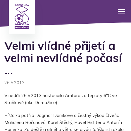
Velmi vlídné přijetí a
velmi nevlídné počasí
…
26.5.2013
V neděli 26.5.2013 nastoupila Amfora za teploty 6°C ve
Staňkově (okr. Domažlice).
Píšťalka patřila Dagmar Damkové a čestný výkop čtveřici
Mahulena Bočanová, Karel Štědrý, Pavel Richter a Antonín
Panenka. Za deště a silného větru se diváci (přišlo jich okolo