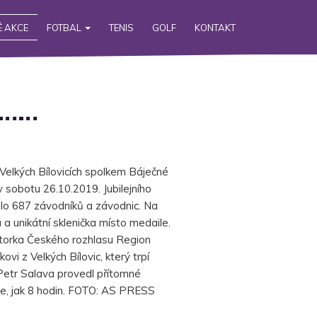
 AKCE
FOTBAL
TENIS
GOLF
KONTAKT
y……
Velkých Bílovicích spolkem Báječné
v sobotu 26.10.2019. Jubilejního
ilo 687 závodníků a závodnic. Na
 a unikátní sklenička místo medaile.
átorka Českého rozhlasu Region
vi z Velkých Bílovic, který trpí
etr Salava provedl přítomné
íce, jak 8 hodin. FOTO: AS PRESS