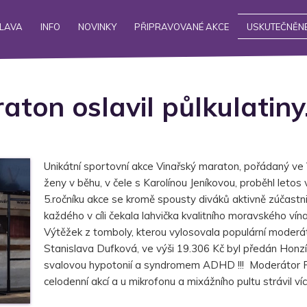
ALAVA
INFO
NOVINKY
PŘIPRAVOVANÉ AKCE
USKUTEČNĚNÉ
aton oslavil půlkulatin
Unikátní sportovní akce Vinařský maraton, pořádaný ve 
ženy v běhu, v čele s Karolínou Jeníkovou, proběhl letos 
5.ročníku akce se kromě spousty diváků aktivně zúčastn
každého v cíli čekala lahvička kvalitního moravského vína
Výtěžek z tomboly, kterou vylosovala populární moder
Stanislava Dufková, ve výši 19.306 Kč byl předán Honzíko
svalovou hypotonií a syndromem ADHD !!! Moderátor P
celodenní akcí a u mikrofonu a mixážního pultu strávil v