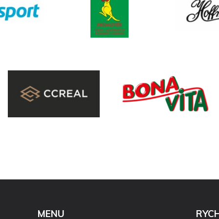
MENU
RYC