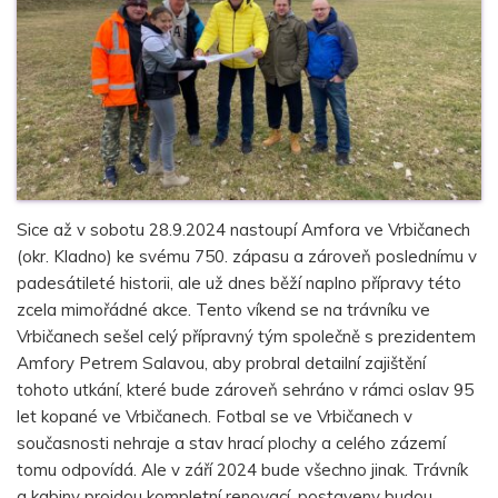
Sice až v sobotu 28.9.2024 nastoupí Amfora ve Vrbičanech
(okr. Kladno) ke svému 750. zápasu a zároveň poslednímu v
padesátileté historii, ale už dnes běží naplno přípravy této
zcela mimořádné akce. Tento víkend se na trávníku ve
Vrbičanech sešel celý přípravný tým společně s prezidentem
Amfory Petrem Salavou, aby probral detailní zajištění
tohoto utkání, které bude zároveň sehráno v rámci oslav 95
let kopané ve Vrbičanech. Fotbal se ve Vrbičanech v
současnosti nehraje a stav hrací plochy a celého zázemí
tomu odpovídá. Ale v září 2024 bude všechno jinak. Trávník
a kabiny projdou kompletní renovací, postaveny budou