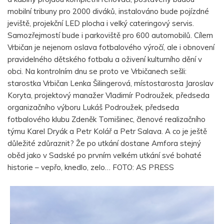
mobilní tribuny pro 2000 diváků, instalováno bude pojízdné
jeviště, projekční LED plocha i velký cateringový servis.
Samozřejmostí bude i parkoviště pro 600 automobilů. Cílem
Vrbičan je nejenom oslava fotbalového výročí, ale i obnovení
pravidelného dětského fotbalu a oživení kulturního dění v
obci. Na kontrolním dnu se proto ve Vrbičanech sešli:
starostka Vrbičan Lenka Šilingerová, místostarosta Jaroslav
Koryta, projektový manažer Vladimír Podroužek, předseda
organizačního výboru Lukáš Podroužek, předseda
fotbalového klubu Zdeněk Tomišinec, členové realizačního
týmu Karel Dryák a Petr Kolář a Petr Salava. A co je ještě
důležité zdůraznit? Že po utkání dostane Amfora stejný
oběd jako v Sadské po prvním velkém utkání své bohaté
historie – vepřo, knedlo, zelo… FOTO: AS PRESS