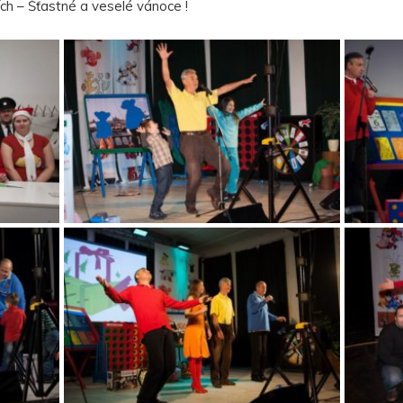
ích – Šťastné a veselé vánoce !