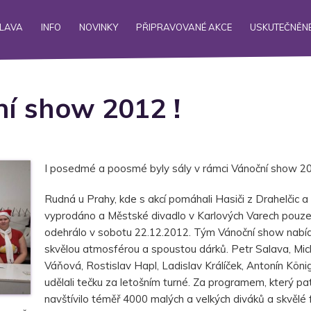
ALAVA
INFO
NOVINKY
PŘIPRAVOVANÉ AKCE
USKUTEČNĚNÉ
í show 2012 !
I posedmé a poosmé byly sály v rámci Vánoční show 201
Rudná u Prahy, kde s akcí pomáhali Hasiči z Drahelčic a
vyprodáno a Městské divadlo v Karlových Varech pouze 
odehrálo v sobotu 22.12.2012. Tým Vánoční show nabíd
skvělou atmosférou a spoustou dárků. Petr Salava, Mic
Váňová, Rostislav Hapl, Ladislav Králíček, Antonín König,
udělali tečku za letošním turné. Za programem, který patř
navštívilo téměř 4000 malých a velkých diváků a skvělé fo