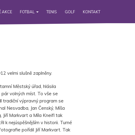
 AKCE
FOTBAL
TENIS
GOLF
KONTAKT
2 velmi slušně zaplněny.
 tamní Městský úřad, hlásila
pár volných míst. To vše se
l tradiční výpravný program se
hal Nesvadba, Jan Čenský, Míša
 Jiří Markvart a Míla Kneifl tak
il k nejúspěšnějším v historii. Turné
tografie pořídil Jiří Markvart. Tak