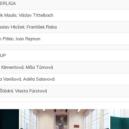
ERLIGA
k Maulis, Václav Tittelbach
islav Hložek, František Raba
n Pitkin, Ivan Rejmon
CUP
 Klimentová, Míša Tůmová
 Vanišová, Adéla Salavová
Štědrá, Vlasta Fürstová