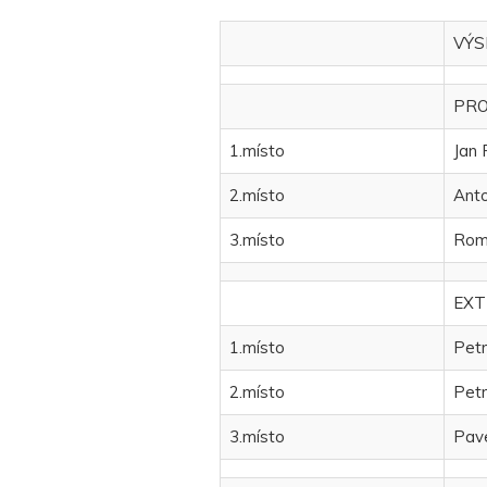
VÝS
PRO
1.místo
Jan 
2.místo
Anto
3.místo
Roma
EXT
1.místo
Petr
2.místo
Petr
3.místo
Pave