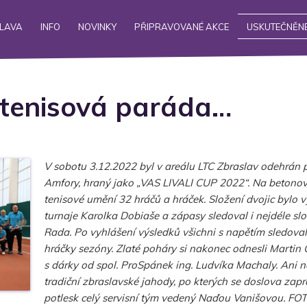
ALAVA
INFO
NOVINKY
PŘIPRAVOVANÉ AKCE
USKUTEČNĚNÉ
 tenisová paráda…
V sobotu 3.12.2022 byl v areálu LTC Zbraslav odehrán p
Amfory, hraný jako „VAS LIVALI CUP 2022“. Na betonov
tenisové umění 32 hráčů a hráček. Složení dvojic bylo
turnaje Karolka Dobiaše a zápasy sledoval i nejdéle slou
Rada. Po vyhlášení výsledků všichni s napětím sledoval
hráčky sezóny. Zlaté poháry si nakonec odnesli Martin
s dárky od spol. ProSpánek ing. Ludvíka Machaly. Ani 
tradiční zbraslavské jahody, po kterých se doslova zapráš
potlesk celý servisní tým vedený Naďou Vanišovou. FO