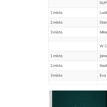
SUP
1.místo
Ludě
2.místo
Stan
3.místo
Mila
W 
1.místo
Jana
2.místo
Naďa
3.místo
Eva 