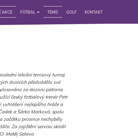
 AKCE
FOTBAL
TENIS
GOLF
KONTAKT
oslední letošní tenisový turnaj
ých dvorcích předvádělo své
 vylosováno za dozoru patrona
žící český fotbalový trenér Petr
i vyhlášení nejlepšího hráče a
 Čadek a Šárka Marková, spolu
na začátku prosince nechyběly
ilo. Za zajištění servisu sklidil
TO: Matěj Salava