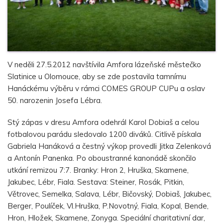
V neděli 27.5.2012 navštívila Amfora lázeňské městečko
Slatinice u Olomouce, aby se zde postavila tamnímu
Hanáckému výběru v rámci COMES GROUP CUPu a oslav
50. narozenin Josefa Lébra.
Stý zápas v dresu Amfora odehrál Karol Dobiaš a celou
fotbalovou parádu sledovalo 1200 diváků. Citlivě pískala
Gabriela Hanáková a čestný výkop provedli Jitka Zelenková
a Antonín Panenka. Po oboustranné kanonádě skončilo
utkání remizou 7:7. Branky: Hron 2, Hruška, Skamene,
Jakubec, Lébr, Fiala. Sestava: Steiner, Rosák, Pitkin,
Větrovec, Semelka, Salava, Lébr, Bičovský, Dobiaš, Jakubec,
Berger, Poulíček, Vl.Hruška, P.Novotný, Fiala, Kopal, Bende,
Hron, Hložek, Skamene, Zonyga. Speciální charitativní dar,