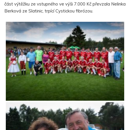
část výtěžku ze vstupného ve výši 7.000 Kč převzala Nelinka
Berková ze Slatinic, trpící Cystickou fibrózou.