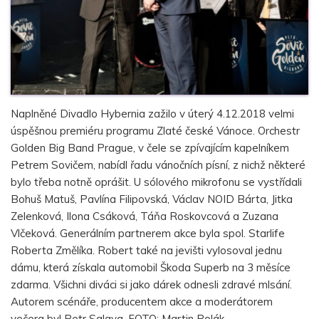
Naplněné Divadlo Hybernia zažilo v úterý 4.12.2018 velmi
úspěšnou premiéru programu Zlaté české Vánoce. Orchestr
Golden Big Band Prague, v čele se zpívajícím kapelníkem
Petrem Sovičem, nabídl řadu vánočních písní, z nichž některé
bylo třeba notně oprášit. U sólového mikrofonu se vystřídali
Bohuš Matuš, Pavlína Filipovská, Václav NOID Bárta, Jitka
Zelenková, Ilona Csáková, Táňa Roskovcová a Zuzana
Vlčeková. Generálním partnerem akce byla spol. Starlife
Roberta Změlíka. Robert také na jevišti vylosoval jednu
dámu, která získala automobil Škoda Superb na 3 měsíce
zdarma. Všichni diváci si jako dárek odnesli zdravé mlsání.
Autorem scénáře, producentem akce a moderátorem
večera byl Petr Salava. FOTO: Martin Polák